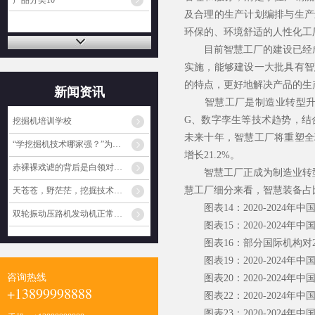
产品分类10
及合理的生产计划编排与生产
环保的、环境舒适的人性化工
目前智慧工厂的建设已经成为
实施，能够建设一大批具有智
的特点，更好地解决产品的生产
新闻资讯
智慧工厂是制造业转型升级的
G、数字孪生等技术趋势，结
挖掘机培训学校
未来十年，智慧工厂将重塑全
“学挖掘机技术哪家强？”为啥火起来了？
增长21.2%。
赤裸裸戏谑的背后是白领对蓝领阶层的心理歧视
智慧工厂正成为制造业转型升
慧工厂细分来看，智慧装备占比
天苍苍，野茫茫，挖掘技术哪家强？
图表14：2020-2024
双轮振动压路机发动机正常工作但振动不工作的原因
图表15：2020-2024
图表16：部分国际机构对202
图表19：2020-2024
咨询热线
图表20：2020-2024
+13899998888
图表22：2020-2024
图表23：2020-2024