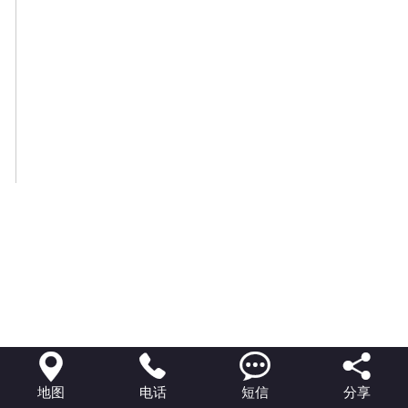




地图
电话
短信
分享