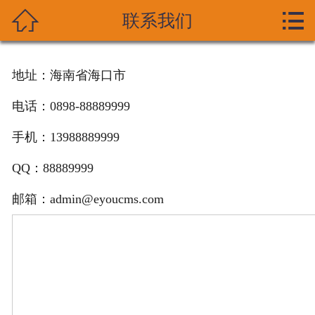



联系我们
首页
关于我们
地址：海南省海口市
产品展示
电话：0898-88889999
新闻资讯
手机：13988889999
技术支持
QQ：88889999
邮箱：admin@eyoucms.com
资质荣誉
成功案列
在线留言
联系我们